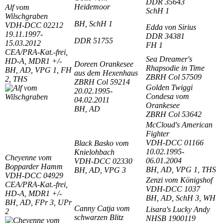
DDR 35643
Heidemoor
Alf vom
SchH 1
Wilschgraben
BH, SchH 1
VDH-DCC 02212
Edda von Sirius
19.11.1997-
DDR 34381
DDR 51755
15.03.2012
FH 1
CEA/PRA-Kat.-frei,
Sea Dreamer's
HD-A, MDR1 +/-
Doreen Orankesee
Rhapsodie in Time
BH, AD, VPG 1, FH
aus dem Hexenhaus
ZBRH Col 57509
2, THS
ZBRH Col 59214
Golden Twiggi
20.02.1995-
Condesa vom
04.02.2011
Orankesee
BH, AD
ZBRH Col 53642
McCloud's American
Fighter
VDH-DCC 01166
Black Basko vom
10.02.1995-
Knielohbach
Cheyenne vom
06.01.2004
VDH-DCC 02330
Bopparder Hamm
BH, AD, VPG 1, THS
BH, AD, VPG 3
VDH-DCC 04929
Zenzi vom Königshof
CEA/PRA-Kat.-frei,
VDH-DCC 1037
HD-A, MDR1 +/-
BH, AD, SchH 3, WH
BH, AD, FPr 3, UPr
Canny Catja vom
Lisara's Lucky Andy
2
schwarzen Blitz
NHSB 1900119