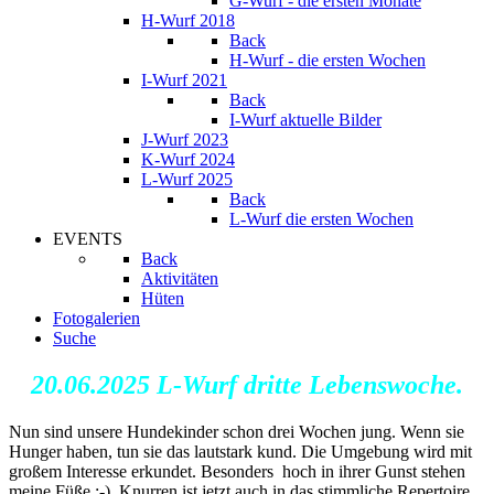
G-Wurf - die ersten Monate
H-Wurf 2018
Back
H-Wurf - die ersten Wochen
I-Wurf 2021
Back
I-Wurf aktuelle Bilder
J-Wurf 2023
K-Wurf 2024
L-Wurf 2025
Back
L-Wurf die ersten Wochen
EVENTS
Back
Aktivitäten
Hüten
Fotogalerien
Suche
20.06.2025 L-Wurf dritte Lebenswoche.
Nun sind unsere Hundekinder schon drei Wochen jung. Wenn sie
Hunger haben, tun sie das lautstark kund. Die Umgebung wird mit
großem Interesse erkundet. Besonders hoch in ihrer Gunst stehen
meine Füße :-). Knurren ist jetzt auch in das stimmliche Repertoire