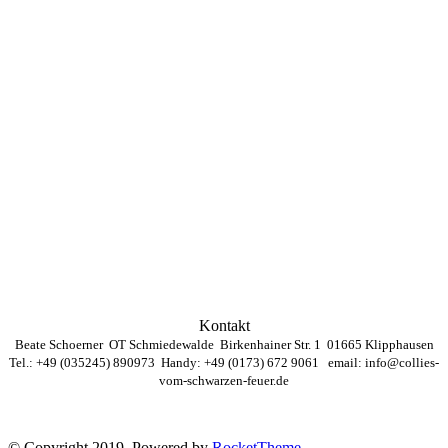
Kontakt
Beate Schoerner OT Schmiedewalde Birkenhainer Str. 1 01665 Klipphausen
Tel.: +49 (035245) 890973 Handy: +49 (0173) 672 9061 email:
info@collies-
vom-schwarzen-feuer.de
© Copyright 2019. Powered by
RocketTheme
.